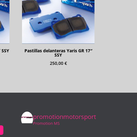
″ SSY
Pastillas delanteras Yaris GR 17″
SSY
250,00
€
promotionmotorsport
Promotion MS