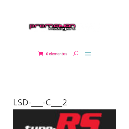
0 elementos
LSD-___-C___2