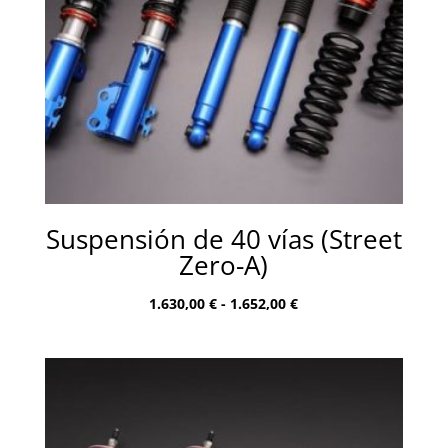
Suspensión de 40 vías (Street
Zero-A)
Rango
1.630,00
€
-
1.652,00
€
de
precios:
desde
1.630,00 €
hasta