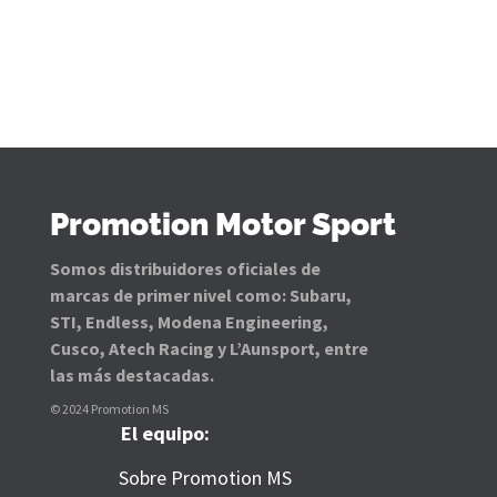
de
precios:
desde
2.228,00 €
hasta
2.283,00 €
Promotion Motor Sport
Somos distribuidores oficiales de
marcas de primer nivel como: Subaru,
STI, Endless, Modena Engineering,
Cusco, Atech Racing y L’Aunsport, entre
las más destacadas.
© 2024 Promotion MS
El equipo:
Sobre Promotion MS