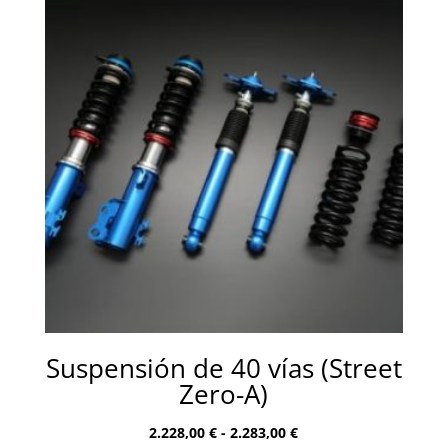
Suspensión de 40 vías (Street
Zero-A)
Rango
2.228,00
€
-
2.283,00
€