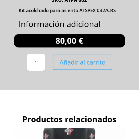
SKU:
ATPA 002
Kit acolchado para asiento ATSPEX 032/CRS
Información adicional
80,00
€
KIT
Añadir al carrito
ACOLCHADO
ATSPEX
032/CRS
CANTIDAD
Productos relacionados