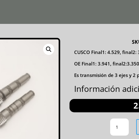
SK
CUSCO Final1: 4.529, final2: 
OE Final1: 3.941, final2:3.35
Es transmisión de 3 ejes y 2 
Información adic
2
PIÑONES
Y
CORONAS