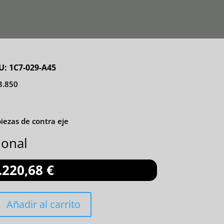
U:
1C7-029-A45
3.850
0
piezas de contra eje
ional
.220,68
€
Añadir al carrito